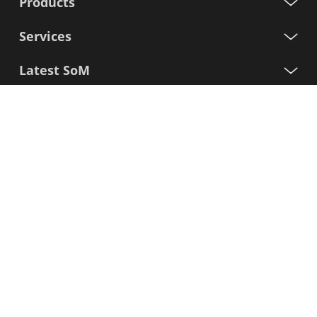
Products
Services
Latest SoM
Processors
Support
Iscriviti alla nostra newsletter
Nome
Cognome
E-
mail