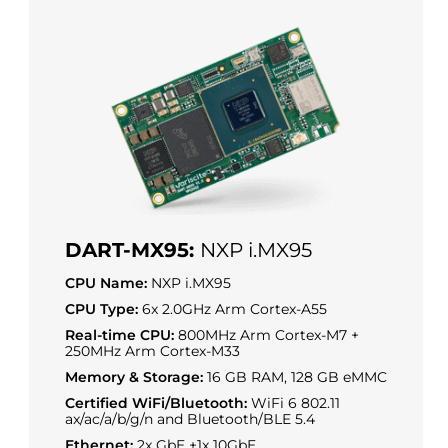
DART-MX95:
NXP i.MX95
CPU Name:
NXP i.MX95
CPU Type:
6x 2.0GHz Arm Cortex-A55
Real-time CPU:
800MHz Arm Cortex-M7 +
250MHz Arm Cortex-M33
Memory & Storage:
16 GB RAM, 128 GB eMMC
Certified WiFi/Bluetooth:
WiFi 6 802.11
ax/ac/a/b/g/n and Bluetooth/BLE 5.4
Ethernet:
2x GbE +1x 10GbE