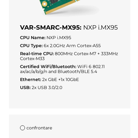
VAR-SMARC-MX95:
NXP i.MX95
CPU Name:
NXP i.MX95
CPU Type:
6x 2.0GHz Arm Cortex-A55
Real-time CPU:
800MHz Cortex-M7 + 333MHz
Cortex-M33
Certified WiFi/Bluetooth:
WiFi 6 802.11
ax/ac/a/b/g/n and Bluetooth/BLE 5.4
Ethernet:
2x GbE +1x 10GbE
USB:
2x USB 3.0/2.0
confrontare