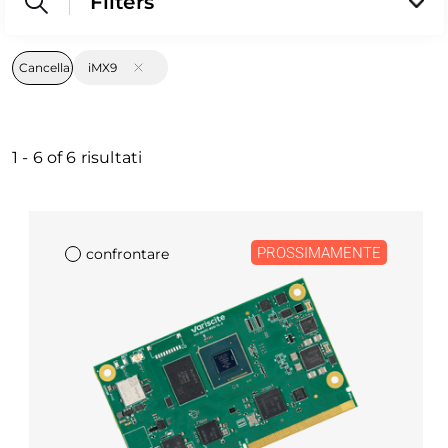
Filters
Cancella
iMX9
1
-
6
of
6
risultati
PROSSIMAMENTE
confrontare