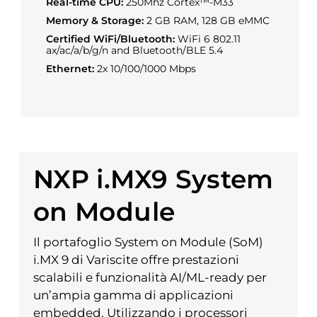
Real-time CPU:
250Mhz Cortex™-M33
Memory & Storage:
2 GB RAM, 128 GB eMMC
Certified WiFi/Bluetooth:
WiFi 6 802.11
ax/ac/a/b/g/n and Bluetooth/BLE 5.4
Ethernet:
2x 10/100/1000 Mbps
NXP i.MX9 System
on Module
Il portafoglio System on Module (SoM)
i.MX 9 di Variscite offre prestazioni
scalabili e funzionalità AI/ML-ready per
un’ampia gamma di applicazioni
embedded. Utilizzando i processori