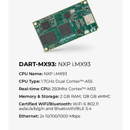
DART-MX93:
NXP i.MX93
CPU Name:
NXP i.MX93
CPU Type:
1.7GHz Dual Cortex™-A55
Real-time CPU:
250Mhz Cortex™-M33
Memory & Storage:
2 GB RAM, 128 GB eMMC
Certified WiFi/Bluetooth:
WiFi 6 802.11
ax/ac/a/b/g/n and Bluetooth/BLE 5.4
Ethernet:
2x 10/100/1000 Mbps