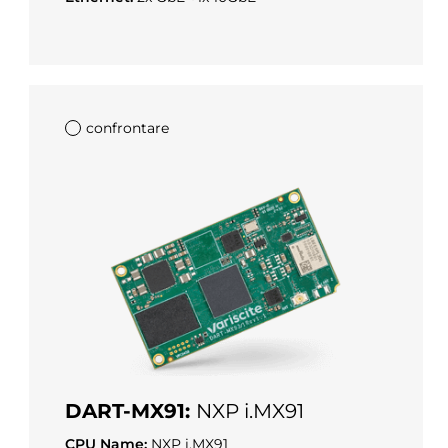
confrontare
DART-MX91:
NXP i.MX91
CPU Name:
NXP i.MX91