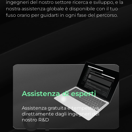
ingegneri del nostro settore ricerca e sviluppo, e la
nostra assistenza globale è disponibile con il tuo
fuso orario per guidarti in ogni fase del percorso.
Assistenza di esperti
G
01
Assistenza gratuita e tempestiva,
direttamente dagli ingegneri del
G
nostro R&D
s