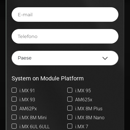
E-
mail
Telefono
System on Module Platform
i.MX 91
i.MX 95
i.MX 93
AM625x
AM62Px
i.MX 8M Plus
i.MX 8M Mini
i.MX 8M Nano
i.MX 6UL 6ULL
i.MX 7