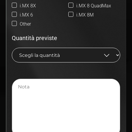
i.MX 8X
i.MX 8 QuadMax
i.MX 6
i.MX 8M
Other
Quantità previste
Nota