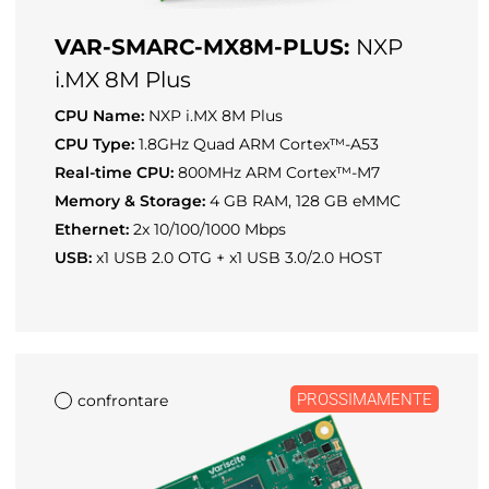
VAR-SMARC-MX8M-PLUS:
NXP
i.MX 8M Plus
CPU Name:
NXP i.MX 8M Plus
CPU Type:
1.8GHz Quad ARM Cortex™-A53
Real-time CPU:
800MHz ARM Cortex™-M7
Memory & Storage:
4 GB RAM, 128 GB eMMC
Ethernet:
2x 10/100/1000 Mbps
USB:
x1 USB 2.0 OTG + x1 USB 3.0/2.0 HOST
PROSSIMAMENTE
confrontare