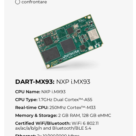
confrontare
DART-MX93:
NXP i.MX93
CPU Name:
NXP i.MX93
CPU Type:
1.7GHz Dual Cortex™-A55
Real-time CPU:
250Mhz Cortex™-M33
Memory & Storage:
2 GB RAM, 128 GB eMMC
Certified WiFi/Bluetooth:
WiFi 6 802.11
ax/ac/a/b/g/n and Bluetooth/BLE 5.4