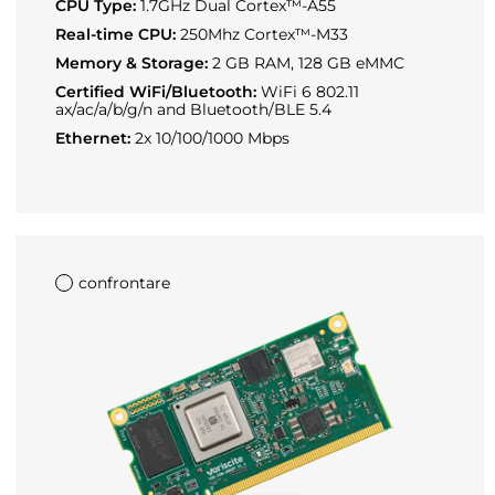
CPU Type:
1.7GHz Dual Cortex™-A55
Real-time CPU:
250Mhz Cortex™-M33
Memory & Storage:
2 GB RAM, 128 GB eMMC
Certified WiFi/Bluetooth:
WiFi 6 802.11
ax/ac/a/b/g/n and Bluetooth/BLE 5.4
Ethernet:
2x 10/100/1000 Mbps
confrontare