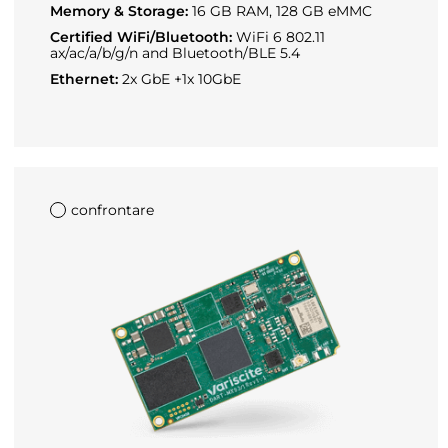
Memory & Storage:
16 GB RAM, 128 GB eMMC
Certified WiFi/Bluetooth:
WiFi 6 802.11
ax/ac/a/b/g/n and Bluetooth/BLE 5.4
Ethernet:
2x GbE +1x 10GbE
confrontare