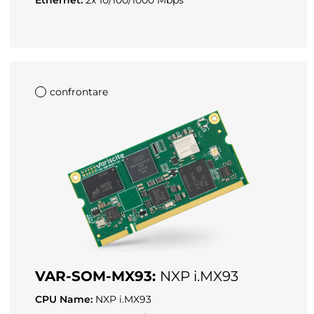
Ethernet:
2x 10/100/1000 Mbps
confrontare
VAR-SOM-MX93:
NXP i.MX93
CPU Name:
NXP i.MX93