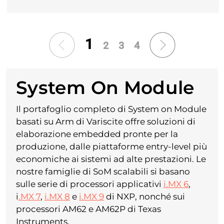
1
2
3
4
System On Module
Il portafoglio completo di System on Module
basati su Arm di Variscite offre soluzioni di
elaborazione embedded pronte per la
produzione, dalle piattaforme entry-level più
economiche ai sistemi ad alte prestazioni. Le
nostre famiglie di SoM scalabili si basano
sulle serie di processori applicativi
i.MX 6
,
i
.MX 7
,
i.MX 8
e
i.MX 9
di NXP, nonché sui
processori AM62 e AM62P di Texas
Instruments.