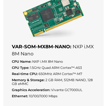
VAR-SOM-MX8M-NANO:
NXP i.MX
8M Nano
CPU Name:
NXP i.MX 8M Nano
CPU Type:
1.5GHz Quad ARM Cortex™-A53
Real-time CPU:
650MHz ARM Cortex™-M7
Memory & Storage:
2 GB RAM, 512MB NAND, 128
GB eMMC
Graphics Acceleration:
Vivante GC7000UL
Ethernet:
10/100/1000 Mbps