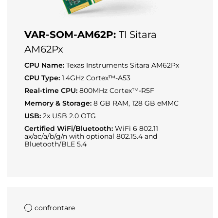
VAR-SOM-AM62P:
TI Sitara
AM62Px
CPU Name:
Texas Instruments Sitara AM62Px
CPU Type:
1.4GHz Cortex™-A53
Real-time CPU:
800MHz Cortex™-R5F
Memory & Storage:
8 GB RAM, 128 GB eMMC
USB:
2x USB 2.0 OTG
Certified WiFi/Bluetooth:
WiFi 6 802.11
ax/ac/a/b/g/n with optional 802.15.4 and
Bluetooth/BLE 5.4
confrontare