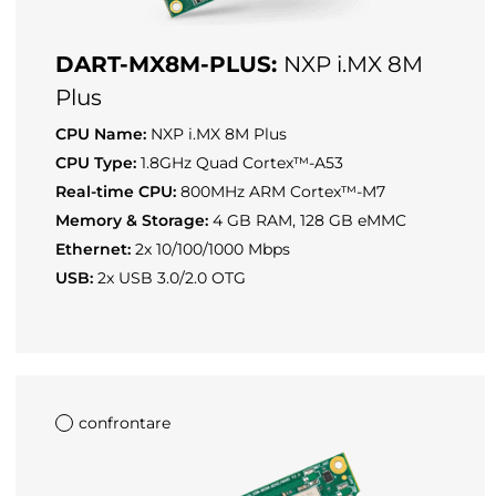
DART-MX8M-PLUS:
NXP i.MX 8M
Plus
CPU Name:
NXP i.MX 8M Plus
CPU Type:
1.8GHz Quad Cortex™-A53
Real-time CPU:
800MHz ARM Cortex™-M7
Memory & Storage:
4 GB RAM, 128 GB eMMC
Ethernet:
2x 10/100/1000 Mbps
USB:
2x USB 3.0/2.0 OTG
confrontare