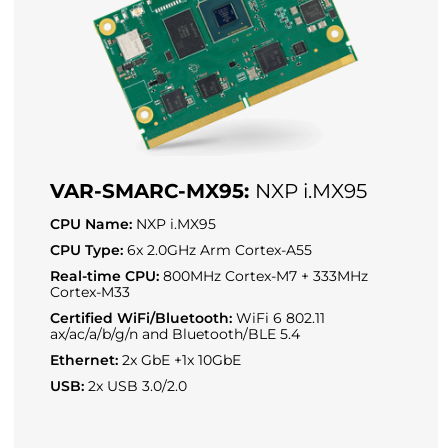
VAR-SMARC-MX95:
NXP i.MX95
CPU Name:
NXP i.MX95
CPU Type:
6x 2.0GHz Arm Cortex-A55
Real-time CPU:
800MHz Cortex-M7 + 333MHz
Cortex-M33
Certified WiFi/Bluetooth:
WiFi 6 802.11
ax/ac/a/b/g/n and Bluetooth/BLE 5.4
Ethernet:
2x GbE +1x 10GbE
USB:
2x USB 3.0/2.0