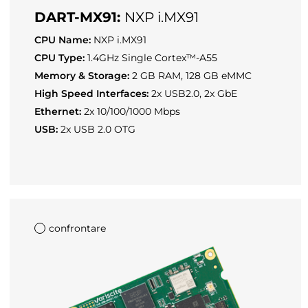
DART-MX91:
NXP i.MX91
CPU Name:
NXP i.MX91
CPU Type:
1.4GHz Single Cortex™-A55
Memory & Storage:
2 GB RAM, 128 GB eMMC
High Speed Interfaces:
2x USB2.0, 2x GbE
Ethernet:
2x 10/100/1000 Mbps
USB:
2x USB 2.0 OTG
confrontare