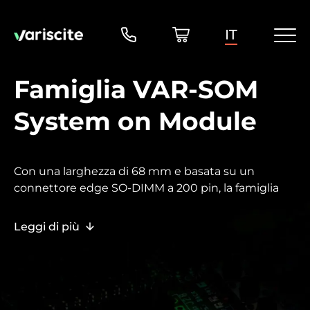
IT
Famiglia VAR-SOM
System on Module
Con una larghezza di 68 mm e basata su un
connettore edge SO-DIMM a 200 pin, la famiglia
VAR-SOM offre la più ampia gamma di scalabilità
Pin2Pin di Variscite, con SoM che spaziano dai
Leggi di più
processori a basso costo come il TI Sitara AM625 o
l'NXP single-core i.MX6UL, fino ai più performanti
modelli a sei core i.MX 8QuadMax e all’i.MX 8M Plus,
abilitato per l’intelligenza artificiale e
l’apprendimento automatico.