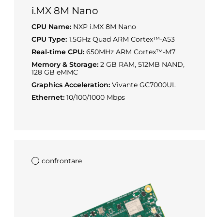
i.MX 8M Nano
CPU Name:
NXP i.MX 8M Nano
CPU Type:
1.5GHz Quad ARM Cortex™-A53
Real-time CPU:
650MHz ARM Cortex™-M7
Memory & Storage:
2 GB RAM, 512MB NAND,
128 GB eMMC
Graphics Acceleration:
Vivante GC7000UL
Ethernet:
10/100/1000 Mbps
confrontare