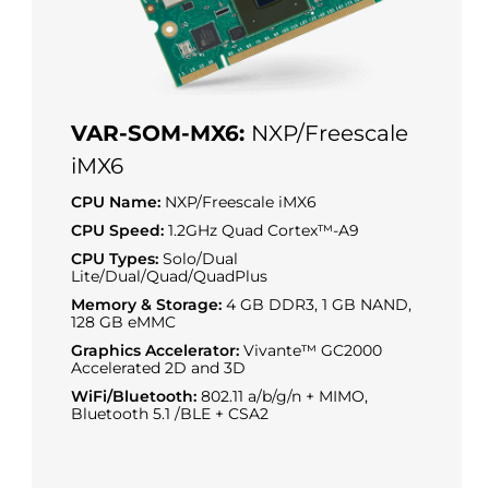
VAR-SOM-MX6:
NXP/Freescale
iMX6
CPU Name:
NXP/Freescale iMX6
CPU Speed:
1.2GHz Quad Cortex™-A9
CPU Types:
Solo/Dual
Lite/Dual/Quad/QuadPlus
Memory & Storage:
4 GB DDR3, 1 GB NAND,
128 GB eMMC
Graphics Accelerator:
Vivante™ GC2000
Accelerated 2D and 3D
WiFi/Bluetooth:
802.11 a/b/g/n + MIMO,
Bluetooth 5.1 /BLE + CSA2