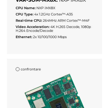
VAR-SOM-MX8X:
NXP iMX8X
CPU Name:
NXP iMX8X
CPU Type:
4x 1.2GHz Cortex™-A35
Real-time CPU:
264MHz ARM Cortex™-M4F
Video Acceleration:
4K H.265 Decode, 1080p
H.264 Encode/Decode
Ethernet:
2x 10/100/1000 Mbps
confrontare