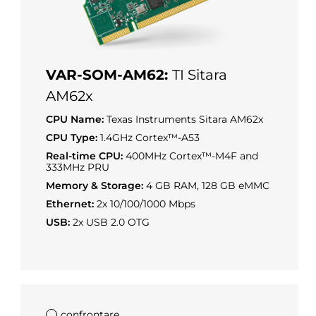
VAR-SOM-AM62:
TI Sitara
AM62x
CPU Name:
Texas Instruments Sitara AM62x
CPU Type:
1.4GHz Cortex™-A53
Real-time CPU:
400MHz Cortex™-M4F and
333MHz PRU
Memory & Storage:
4 GB RAM, 128 GB eMMC
Ethernet:
2x 10/100/1000 Mbps
USB:
2x USB 2.0 OTG
confrontare