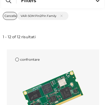
Filters
Cancella
VAR-SOM Pin2Pin Family
1
-
12
of
12
risultati
confrontare