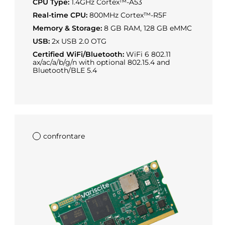
CPU Type:
1.4GHz Cortex™-A53
Real-time CPU:
800MHz Cortex™-R5F
Memory & Storage:
8 GB RAM, 128 GB eMMC
USB:
2x USB 2.0 OTG
Certified WiFi/Bluetooth:
WiFi 6 802.11
ax/ac/a/b/g/n with optional 802.15.4 and
Bluetooth/BLE 5.4
confrontare