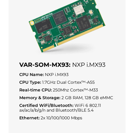
VAR-SOM-MX93:
NXP i.MX93
CPU Name:
NXP i.MX93
CPU Type:
1.7GHz Dual Cortex™-A55
Real-time CPU:
250Mhz Cortex™-M33
Memory & Storage:
2 GB RAM, 128 GB eMMC
Certified WiFi/Bluetooth:
WiFi 6 802.11
ax/ac/a/b/g/n and Bluetooth/BLE 5.4
Ethernet:
2x 10/100/1000 Mbps