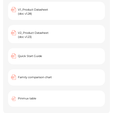
V1_Product Datasheet
(doc v1.28)
V2_Product Datasheet
(doc v1.23)
Quick Start Guide
Family comparison chart
Pinmux table