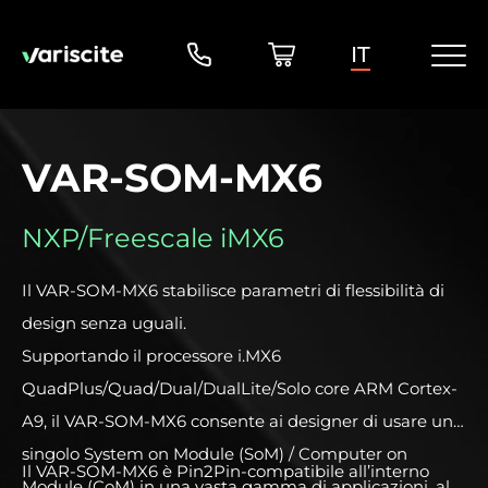
IT
VAR-SOM-MX6
NXP/Freescale iMX6
Il VAR-SOM-MX6 stabilisce parametri di flessibilità di
design senza uguali.
Supportando il processore i.MX6
QuadPlus/Quad/Dual/DualLite/Solo core ARM Cortex-
A9, il VAR-SOM-MX6 consente ai designer di usare un
singolo System on Module (SoM) / Computer on
Il VAR-SOM-MX6 è Pin2Pin-compatibile all’interno
Module (CoM) in una vasta gamma di applicazioni, al