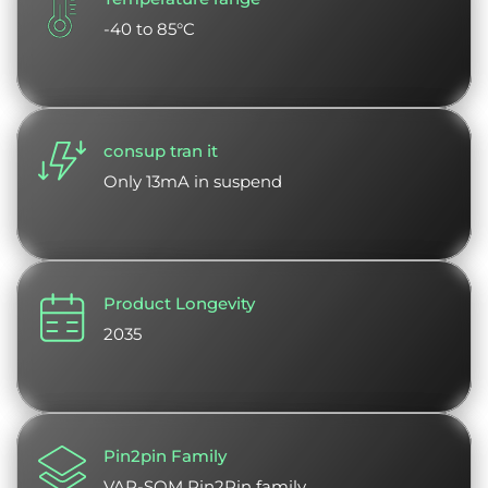
-40 to 85°C
consup tran it
Only 13mA in suspend
Product Longevity
2035
Pin2pin Family
VAR-SOM Pin2Pin family