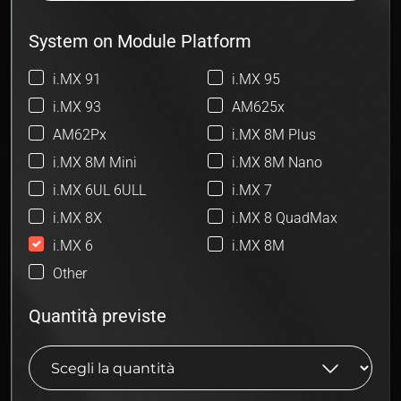
System on Module Platform
i.MX 91
i.MX 95
i.MX 93
AM625x
AM62Px
i.MX 8M Plus
i.MX 8M Mini
i.MX 8M Nano
i.MX 6UL 6ULL
i.MX 7
i.MX 8X
i.MX 8 QuadMax
i.MX 6
i.MX 8M
Other
Quantità previste