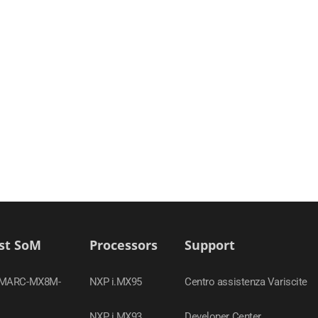
st SoM
Processors
Support
SMARC-MX8M-
NXP i.MX95
Centro assistenza Variscite
NXP i.MX93
Developer Center