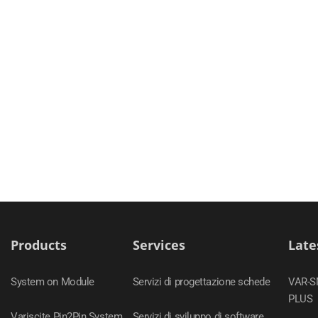
Products
Services
Late
System on Module
Servizi di progettazione schede
VAR-
PLUS
Variscite Pin2Pin System
Servizi di sviluppo di software