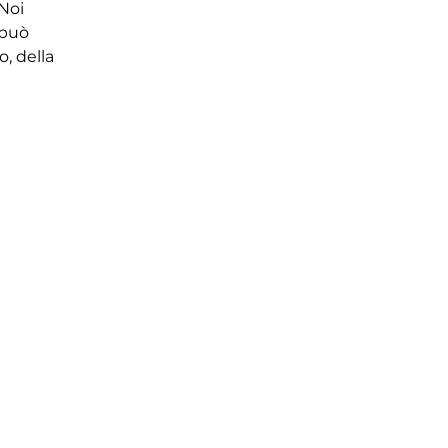
 Noi
 può
o, della