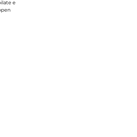
late e
 open