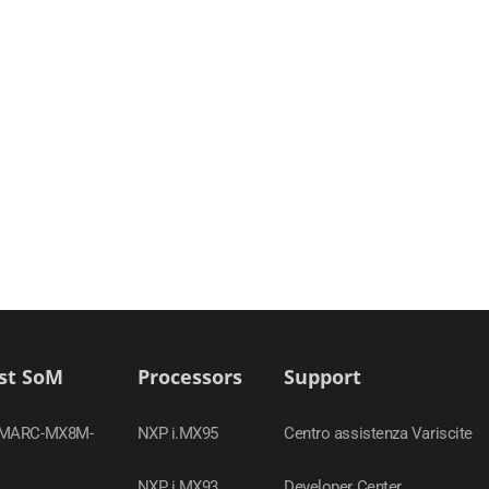
st SoM
Processors
Support
SMARC-MX8M-
NXP i.MX95
Centro assistenza Variscite
NXP i.MX93
Developer Center