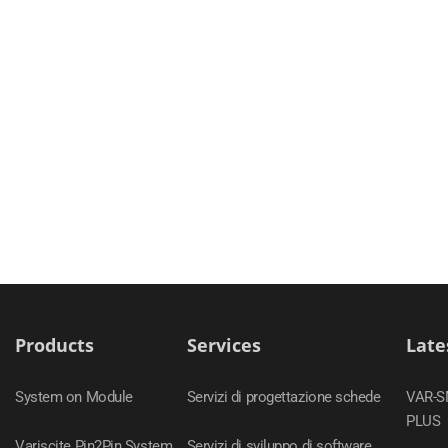
Products
Services
Late
System on Module
Servizi di progettazione schede
VAR-
PLUS
Variscite Pin2Pin System
Servizi di sviluppo di software