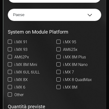
System on Module Platform
i.MX 91
i.MX 95
i.MX 93
AM625x
AM62Px
i.MX 8M Plus
i.MX 8M Mini
i.MX 8M Nano
i.MX 6UL 6ULL
i.MX 7
i.MX 8X
i.MX 8 QuadMax
i.MX 6
i.MX 8M
Other
Quantità previste