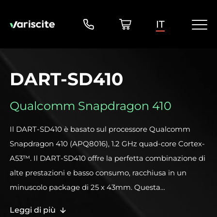
IT
DART-SD410
Qualcomm Snapdragon 410
Il DART-SD410 è basato sul processore Qualcomm
Snapdragon 410 (APQ8016), 1.2 GHz quad-core Cortex-
A53™. Il DART-SD410 offre la perfetta combinazione di
alte prestazioni e basso consumo, racchiusa in un
minuscolo package di 25 x 43mm. Questa
combinazione unica rende questo System On Module
Leggi di più
/ Computer on Module una soluzione ideale per