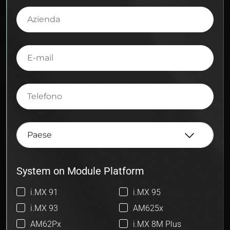
Azienda
E-
mail
Telefono
System on Module Platform
i.MX 91
i.MX 95
i.MX 93
AM625x
AM62Px
i.MX 8M Plus