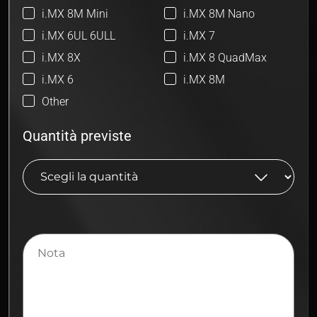
i.MX 8M Mini
i.MX 8M Nano
i.MX 6UL 6ULL
i.MX 7
i.MX 8X
i.MX 8 QuadMax
i.MX 6
i.MX 8M
Other
Quantità previste
Nota