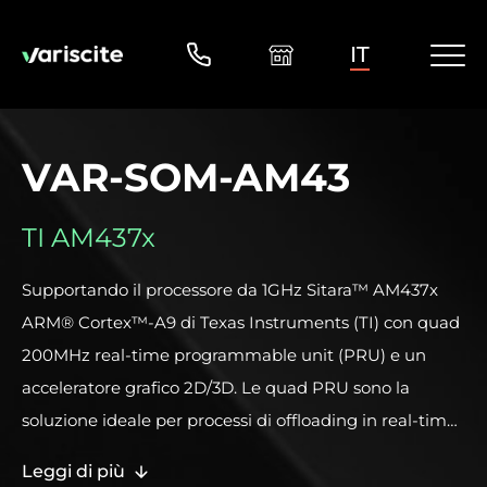
IT
VAR-SOM-AM43
TI AM437x
Supportando il processore da 1GHz Sitara™ AM437x
ARM® Cortex™-A9 di Texas Instruments (TI) con quad
200MHz real-time programmable unit (PRU) e un
acceleratore grafico 2D/3D. Le quad PRU sono la
soluzione ideale per processi di offloading in real-time
dalla principale Cortex CPU, gestendo attività
Leggi di più
deterministiche e supportando protocolli industriali