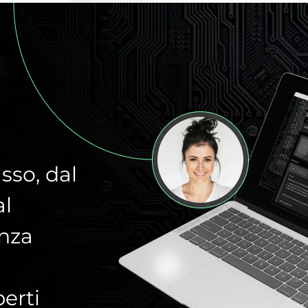
sso, dal
al
enza
erti