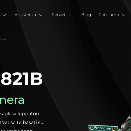
Assistenza
Servizi
Blog
Chi siamo
era
821B
mera
gli sviluppatori
 Variscite basati su