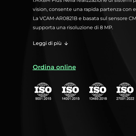
i.MX8M Plus Nella realizzazione di sistem
vision, consente una rapida partenza con e
La VCAM-AR0821B e basata sul sensore C
supporta una risoluzione di 8 MP.
Controlla la sezione delle specifiche per l'
Leggi di più
compatibili.
Ordina online