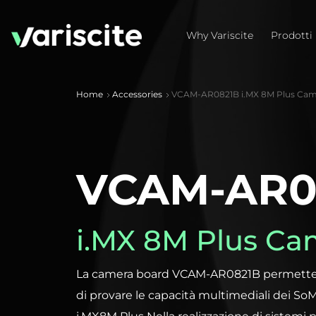
Why Variscite
Prodotti
Home
Accessories
VCAM-AR0821B i.MX 8M Plus Cam
VCAM-AR0
i.MX 8M Plus Ca
La camera board VCAM-AR0821B permette a
di provare le capacità multimediali dei SoM