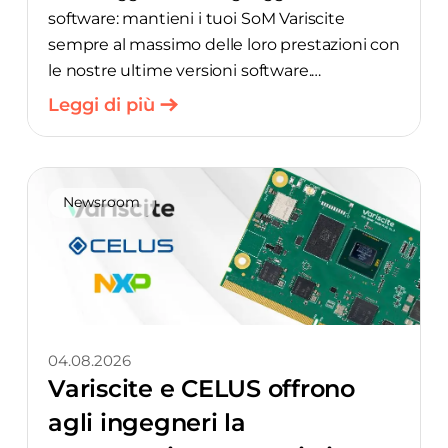
software: mantieni i tuoi SoM Variscite
sempre al massimo delle loro prestazioni con
le nostre ultime versioni software.
Leggi di più
Debian Bookworm 6.6.y_24.12-v1.1 per
moduli i.MX 8M: DART-MX8M
Newsroom
04.08.2026
Variscite e CELUS offrono
agli ingegneri la