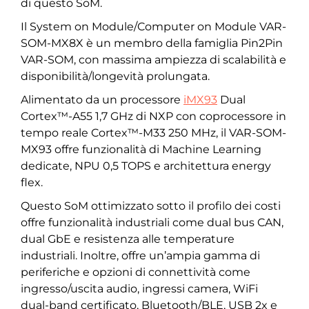
di questo SoM.
Il System on Module/Computer on Module VAR-
SOM-MX8X è un membro della famiglia Pin2Pin
VAR-SOM, con massima ampiezza di scalabilità e
disponibilità/longevità prolungata.
Alimentato da un processore
iMX93
Dual
Cortex™-A55 1,7 GHz di NXP con coprocessore in
tempo reale Cortex™-M33 250 MHz, il VAR-SOM-
MX93 offre funzionalità di Machine Learning
dedicate, NPU 0,5 TOPS e architettura energy
flex.
Questo SoM ottimizzato sotto il profilo dei costi
offre funzionalità industriali come dual bus CAN,
dual GbE e resistenza alle temperature
industriali. Inoltre, offre un’ampia gamma di
periferiche e opzioni di connettività come
ingresso/uscita audio, ingressi camera, WiFi
dual-band certificato, Bluetooth/BLE, USB 2x e