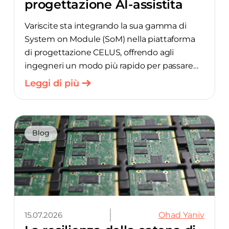
progettazione AI-assistita
Variscite sta integrando la sua gamma di
System on Module (SoM) nella piattaforma
di progettazione CELUS, offrendo agli
ingegneri un modo più rapido per passare
dall’idea iniziale al progetto pronto per la
Leggi di più
produzione, automatizzando gran parte del
lavoro manuale di selezione dei componenti.
L’integrazione combina l’hardware di
Variscite con l’Assistente AI alla
Blog
Progettazione di CELUS, con l’obiettivo di
ridurre i tempi nelle gravose fasi iniziali della
progettazione hardware.
15.07.2026
Ohad Yaniv