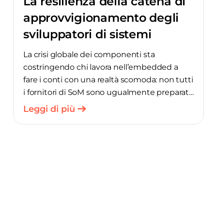
La resilienza della catena di
approvvigionamento degli
sviluppatori di sistemi
embedded: il punto di vista
La crisi globale dei componenti sta
del CEO di Variscite
costringendo chi lavora nell’embedded a
fare i conti con una realtà scomoda: non tutti
i fornitori di SoM sono ugualmente preparati.
Nell’ultima puntata del podcast “Embedded
Leggi di più
Executive”, Ohad Yaniv, amministratore
delegato di Variscite, parla con Rich Nass di
Embedded Computing Design di come
garantire ai clienti il rispetto delle scadenze
in un contesto in cui l’approvvigionamento è
sottoposto a dure pressioni e ci spiega
perché la risposta dipende innanzitutto dal
controllo della produzione. A differenza dei