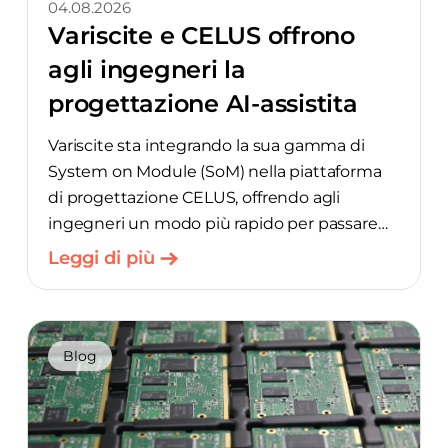
04.08.2026
Variscite e CELUS offrono
agli ingegneri la
progettazione AI-assistita
Variscite sta integrando la sua gamma di
System on Module (SoM) nella piattaforma
di progettazione CELUS, offrendo agli
ingegneri un modo più rapido per passare
dall’idea iniziale al progetto pronto per la
Leggi di più
produzione, automatizzando gran parte del
lavoro manuale di selezione dei componenti.
L’integrazione combina l’hardware di
Variscite con l’Assistente AI alla
Blog
Progettazione di CELUS, con l’obiettivo di
ridurre i tempi nelle gravose fasi iniziali della
progettazione hardware.