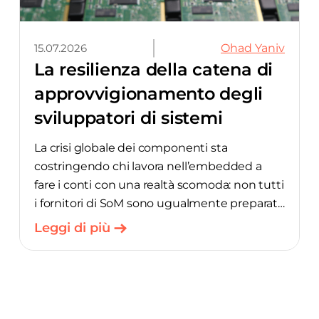
15.07.2026
Ohad Yaniv
La resilienza della catena di
approvvigionamento degli
sviluppatori di sistemi
embedded: il punto di vista
La crisi globale dei componenti sta
del CEO di Variscite
costringendo chi lavora nell’embedded a
fare i conti con una realtà scomoda: non tutti
i fornitori di SoM sono ugualmente preparati.
Nell’ultima puntata del podcast “Embedded
Leggi di più
Executive”, Ohad Yaniv, amministratore
delegato di Variscite, parla con Rich Nass di
Embedded Computing Design di come
garantire ai clienti il rispetto delle scadenze
in un contesto in cui l’approvvigionamento è