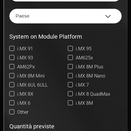
System on Module Platform
i.MX 91
i.MX 95
i.MX 93
AM625x
AM62Px
i.MX 8M Plus
i.MX 8M Mini
i.MX 8M Nano
i.MX 6UL 6ULL
i.MX 7
i.MX 8X
i.MX 8 QuadMax
i.MX 6
i.MX 8M
Other
Quantità previste