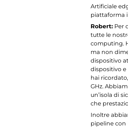
Artificiale e
piattaforma 
Robert:
Per q
tutte le nost
computing. 
ma non diment
dispositivo a
dispositivo e
hai ricordato
GHz. Abbiamo
un’isola di s
che prestazio
Inoltre abbi
pipeline con