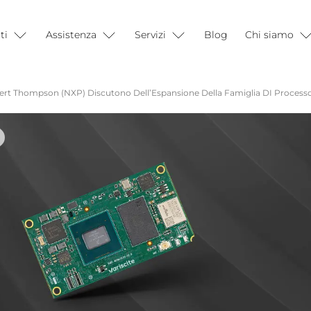
ti
Assistenza
Servizi
Blog
Chi siamo
Robert Thompson (NXP) Discutono Dell’Espansione Della Famiglia DI Proces