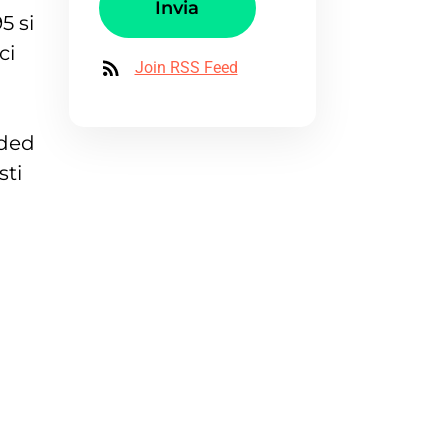
Invia
5 si
ci
Join RSS Feed
dded
sti