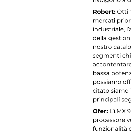
rivolgono a 
Robert:
Ottim
mercati prior
industriale, l
della gestione
nostro catalo
segmenti chi
accontentare 
bassa potenz
possiamo offr
citato siamo 
principali se
Ofer:
L’i.MX 9
processore ve
funzionalità 