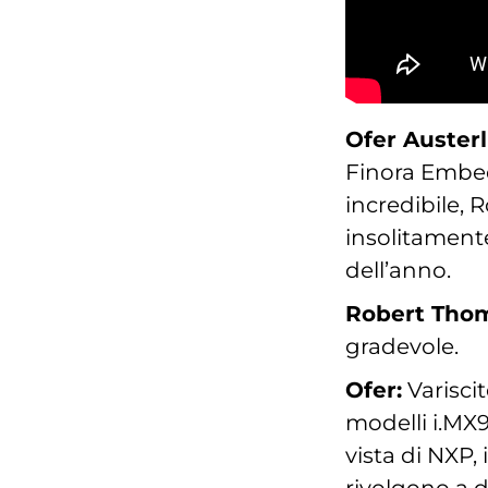
Ofer Austerli
Finora Embed
incredibile, 
insolitament
dell’anno.
Robert Tho
gradevole.
Ofer:
Variscit
modelli i.MX9
vista di NXP,