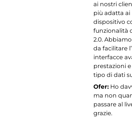
ai nostri cli
più adatta ai
dispositivo co
funzionalità 
2.0. Abbiamo 
da facilitare 
interfacce av
prestazioni e
tipo di dati s
Ofer:
Ho davv
ma non quant
passare al liv
grazie.