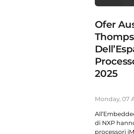
Ofer Aus
Thompso
Dell’Esp
Process
2025
Monday, 07 
All’Embedded
di NXP hanno 
processori i