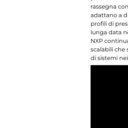
rassegna come
adattano a di
profili di pre
lunga data nel
NXP continua
scalabili che
di sistemi nei