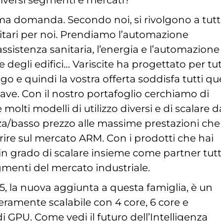
diversi segmenti e mercati?
a domanda. Secondo noi, si rivolgono a tutti
itari per noi. Prendiamo l’automazione
’assistenza sanitaria, l’energia e l’automazione
 degli edifici… Variscite ha progettato per tut
go e quindi la vostra offerta soddisfa tutti qu
ave. Con il nostro portafoglio cerchiamo di
molti modelli di utilizzo diversi e di scalare d
a/basso prezzo alle massime prestazioni che
ire sul mercato ARM. Con i prodotti che hai
in grado di scalare insieme come partner tutti
gmenti del mercato industriale.
5, la nuova aggiunta a questa famiglia, è un
ramente scalabile con 4 core, 6 core e
di GPU. Come vedi il futuro dell’Intelligenza