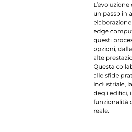
L’evoluzione 
un passo in a
elaborazione 
edge computi
questi proces
opzioni, dall
alte prestazio
Questa colla
alle sfide pr
industriale, 
degli edifici
funzionalità 
reale.