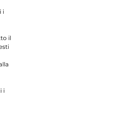
 i
to il
esti
alla
 i