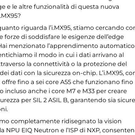
dge e le altre funzionalità di questa nuova
i.MX95?
uanto riguarda l’i.MX95, stiamo cercando co
re forze di soddisfare le esigenze dell’edge
Hai menzionato l’apprendimento automatico
ichiamo il modo in cui i dati arrivano al
ttraverso la connettività o la protezione del
 dei dati con la sicurezza on-chip. L’i.MX95, c
, offre fino a sei core A55 che funzionano fino 
 incluso anche i core M7 e M33 per creare
icurezza per SIL 2 ASIL B, garantendo sia sicur
ni.
amo completamente ridisegnato la vision
 la NPU EIQ Neutron e l’ISP di NXP, consente