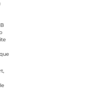
g
SB
do
ite
nque
t,
le