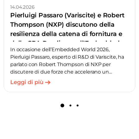
14.04.2026
Pierluigi Passaro (Variscite) e Robert
Thompson (NXP) discutono della
resilienza della catena di fornitura e
della CRA Readiness all'Embedded
In occasione dell’Embedded World 2026,
World 2026
Pierluigi Passaro, esperto di R&D di Variscite, ha
parlato con Robert Thompson di NXP per
discutere di due forze che accelerano un
cambiamento già in atto nello sviluppo di
Leggi di più
prodotti embedded: le continue pressioni sulla
catena di approvvigionamento dei componenti
e la legge Cyber Security Resilience Act. In
qualità di partner di sviluppo di lunga data,
Variscite e NXP continuano a portare avanti la
loro collaborazione intorno alla famiglia di
processori i.MX 9 – aiutando i team di prodotto a
ridurre la complessità e a portare più