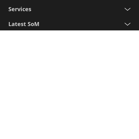
Services
Latest SoM
Processors
Support
Iscriviti alla nostra newsletter
Nome
Cognome
E-
mail