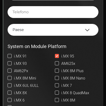
Telefono
System on Module Platform
i.MX 91
i.MX 95
i.MX 93
AM625x
AM62Px
i.MX 8M Plus
i.MX 8M Mini
i.MX 8M Nano
i.MX 6UL 6ULL
i.MX 7
i.MX 8X
i.MX 8 QuadMax
i.MX 6
i.MX 8M