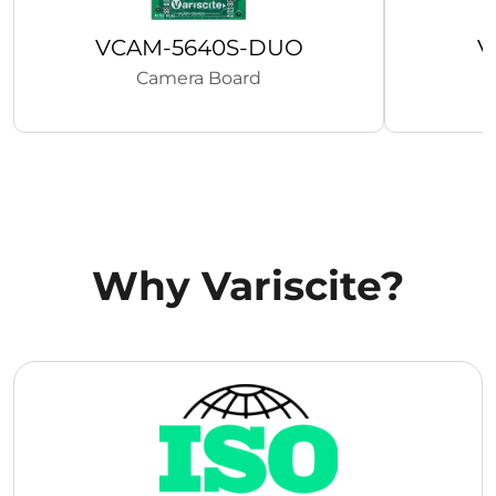
VCAM-5640S-DUO
V
Camera Board
Why Variscite?