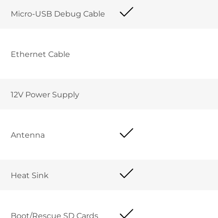
Micro-USB Debug Cable	
Ethernet Cable 	
12V Power Supply	
Antenna
Heat Sink
Boot/Rescue SD Cards	