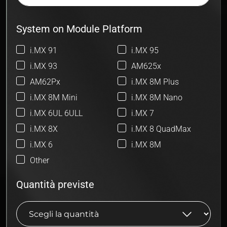
System on Module Platform
i.MX 91
i.MX 95
i.MX 93
AM625x
AM62Px
i.MX 8M Plus
i.MX 8M Mini
i.MX 8M Nano
i.MX 6UL 6ULL
i.MX 7
i.MX 8X
i.MX 8 QuadMax
i.MX 6
i.MX 8M
Other
Quantità previste