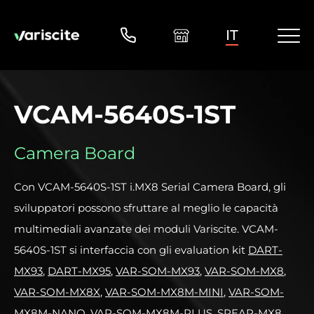
IT
VCAM-5640S-1ST
Camera Board
Con VCAM-5640S-1ST i.MX8 Serial Camera Board, gli
sviluppatori possono sfruttare al meglio le capacità
multimediali avanzate dei moduli Variscite. VCAM-
5640S-1ST si interfaccia con gli evaluation kit
DART-
MX93
,
DART-MX95
,
VAR-SOM-MX93
,
VAR-SOM-MX8
,
VAR-SOM-MX8X
,
VAR-SOM-MX8M-MINI
,
VAR-SOM-
MX8M-NANO
,
VAR-SOM-MX8M-PLUS
,
SPEAR-MX8
,